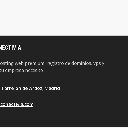
€22,75 EUR
1 Año
€6,44 EUR
1 Año
NECTIVIA
€13,54 EUR
1 Año
hosting web premium, registro de dominios, vps y
 tu empresa necesite.
€0,00 EUR
1 Año
 Torrejón de Ardoz, Madrid
€0,00 EUR
1 Año
conectivia.com
€0,00 EUR
1 Año