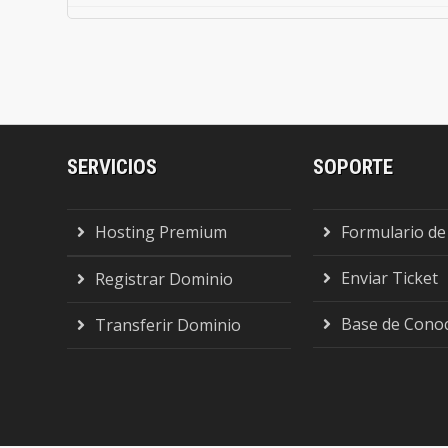
.info
.eu
SERVICIOS
SOPORTE
.org
Hosting Premium
Formulario de
.uk
Enviar Ticket
Registrar Dominio
.gob.es
Base de Cono
Transferir Dominio
.org.es